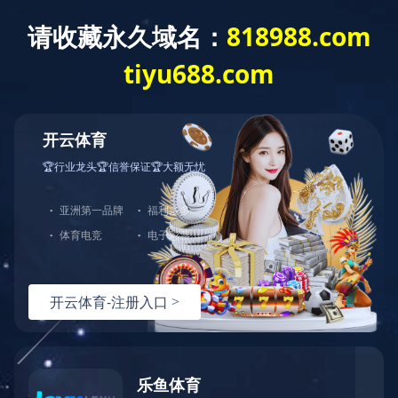
WTS-WAF拦截详情
出现该页面的原因:
1.你的请求是黑客攻击
2.你的请求合法但触发了安全规则,请提交问题反馈
星空体育平台官方网站
|
爱体育网页版登录入口
|
开云官方端网站登录入口
|
星空平台
|
乐动
在线平台
|
MK官方端网站登录入口
|
乐动网站
|
开云·官方端网页版登录入口
|
爱体育在线登
录
|